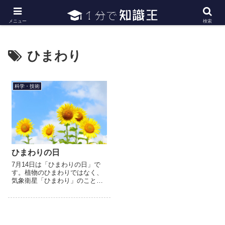
日常で必要な常識・知識や雑学・豆知識を幅広く紹介
メニュー
検索
ひまわり
科学・技術
ひまわりの日
7月14日は「ひまわりの日」で
す。植物のひまわりではなく、
気象衛星「ひまわり」のことで
す。1977年（昭和52年）のこの
日、日本初の静止気象衛星とな
る「ひまわり1号」がアメリカの
ケネディ宇宙センターか...