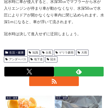
冠水時に車が侵入すると、水深30㎝でマフラーから水が
入りエンジンが停まり車が動かなくなり、水深50㎝で水
圧によりドアが開かなくなり車内に閉じ込められます。水
深1ｍになると、車が浮いて流されます。
冠水時は決して進入せずに迂回しましょう。
生活・健康
知識
台風
ゲリラ豪雨
大雨
アンダーパス
地下道
冠水
生活・健康
生活・健康