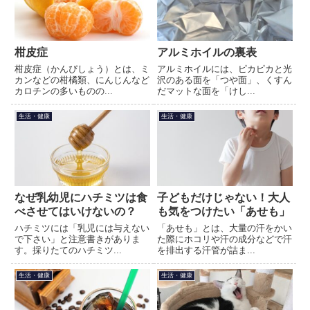
柑皮症
アルミホイルの裏表
柑皮症（かんぴしょう）とは、ミ
アルミホイルには、ピカピカと光
カンなどの柑橘類、にんじんなど
沢のある面を「つや面」、くすん
カロチンの多いものの...
だマットな面を「けし...
生活・健康
生活・健康
なぜ乳幼児にハチミツは食
子どもだけじゃない！大人
べさせてはいけないの？
も気をつけたい「あせも」
ハチミツには「乳児には与えない
「あせも」とは、大量の汗をかい
で下さい」と注意書きがありま
た際にホコリや汗の成分などで汗
す。採りたてのハチミツ...
を排出する汗管が詰ま...
生活・健康
生活・健康