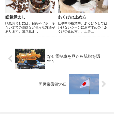
眠気覚まし
あくびの止め方
眠気覚ましには、目薬やツボ、冷
仕事中や授業中、あくびをしては
たい水での洗顔など色々な方法が
いけないシーンにおすすめの「あ
あります。眠気覚まし...
くびの止め方」。上唇...
なぜ霊柩車を見たら親指を隠
す？
国民栄誉賞の日