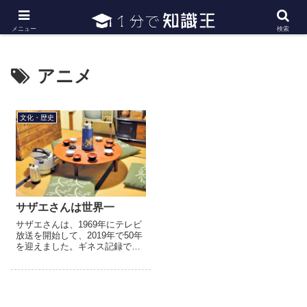
日常で必要な常識・知識や雑学・豆知識を幅広く紹介
メニュー
検索
アニメ
文化・歴史
サザエさんは世界一
サザエさんは、1969年にテレビ
放送を開始して、2019年で50年
を迎えました。ギネス記録で
も、世界で最も長く放映されて
いるテレビアニメ番組とされて
います。最高視聴率は、放送
2531回目で、39.4％...