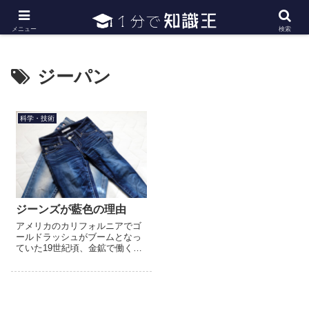
日常で必要な常識・知識や雑学・豆知識を幅広く紹介
メニュー
検索
ジーパン
科学・技術
ジーンズが藍色の理由
アメリカのカリフォルニアでゴ
ールドラッシュがブームとなっ
ていた19世紀頃、金鉱で働く鉱
夫たちのための作業ズボンとし
て作られたのがジーンズでし
た。金の採掘は、土と水に常に
さらされる過酷なもので、作業
着は...