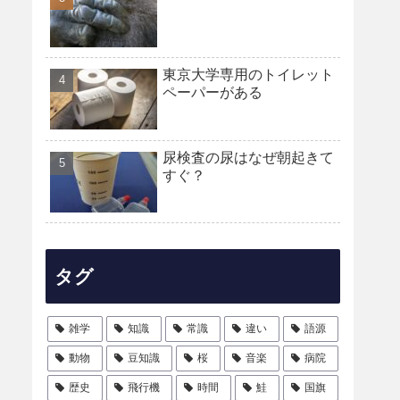
東京大学専用のトイレット
ペーパーがある
尿検査の尿はなぜ朝起きて
すぐ？
タグ
雑学
知識
常識
違い
語源
動物
豆知識
桜
音楽
病院
歴史
飛行機
時間
鮭
国旗