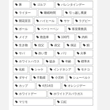
豚
ゴルフ
バレンタインデー
ライター
睡眠時間
引っ越し蕎麦
開花宣言
ハイヒール
サケ
ラグビー
ボール
ベートーベン
客室乗務員
メイク
救急車
100円
内科
生き物
伯父
叔父
保証
鯖
サバ
赤い雪
パリ
火事
ホワイトハウス
徒歩
年齢
標準木
化粧
シャケ
インドネシア
モナコ
ダサイ
不動産
小児科
シューベルト
カップ
4月14日
オレンジデー
ホワイトデー
ホワイトアスパラガス
マリモ
口紅