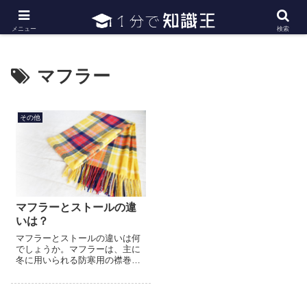
日常で必要な常識・知識や雑学・豆知識を幅広く紹介
メニュー
検索
マフラー
その他
マフラーとストールの違
いは？
マフラーとストールの違いは何
でしょうか。マフラーは、主に
冬に用いられる防寒用の襟巻き
です。英語のMuffleが名前の由
来で、包む、覆うという意味で
す。形は長方形で、防寒用のた
め素材はニットやウール、カ...