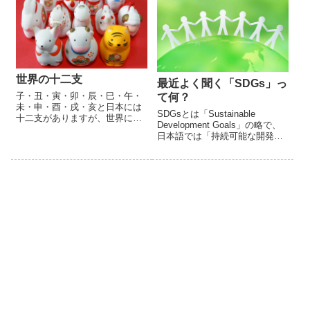
「赤...
世界の十二支
最近よく聞く「SDGs」っ
子・丑・寅・卯・辰・巳・午・
て何？
未・申・酉・戌・亥と日本には
SDGsとは「Sustainable
十二支がありますが、世界にも
Development Goals」の略で、
十二支が存在します。しかし、
日本語では「持続可能な開発目
日本と違う他の動物が十二支に
標」です。エスディージーズと
入っている国も少なくありませ
読みます。17の目標、169の細
ん。タイでは、卯の変わりに猫
かいターゲットで構成され、
が､...
「誰...