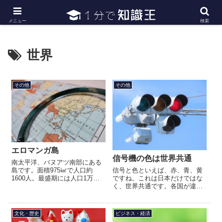
日常で必要な常識・知識や雑学・豆知識を幅広く紹介
メニュー
検索
世界
その他
その他
エロマンガ島
信号機の色は世界共通
南太平洋、バヌアツ南部にある
信号と色といえば、赤、青、黄
島です。面積975㎢で人口約
ですね。これは日本だけではな
1600人。最盛期には人口1万人
く、世界共通です。各国が違う
ほどいましたが、19世紀ごろか
色で設定してしまうと、海外に
ら激減しました。日本では、小
行った際に信号の色を覚えない
中学校の授業中に地図帳でこの
となりないので、どの国も共通
島の名前を見つけた子供達の...
文化・歴史
ビジネス・経済
になっています。人間にとって