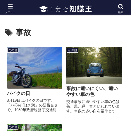
日常で必要な常識・知識や雑学・豆知識を幅広く紹介
メニュー
検索
事故
その他
その他
事故に遭いにくい、遭い
バイクの日
やすい車の色
8月19日はバイクの日です。
交通事故に遭いやすい車の色は
「バ(8)イ(1)ク(9)」の語呂合せ
茶、黒、緑、青といわれていま
で、1989年政府総務庁交通対策
す。車数の多い白を基準とする
本部がバイクの安全を考え、バ
と、約2倍事故確率が高いようで
イクの交通事故撲滅を目的に制
す。黒は、ボディがスリムに見
定しました。車に比べて車体が
え、暗くなると見えにくいのが
その他
小さいバイクは、小...
原因だと考えられます。青など