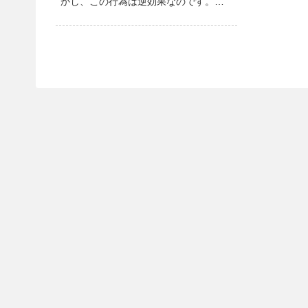
かし、この行為は逆効果なのです。気
温の低い冬でも寝ている最中には汗を
かいています。靴下を履いていると、
靴下の中の汗が蒸発せずに靴下を...