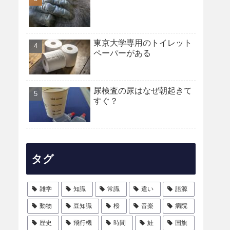
東京大学専用のトイレット
ペーパーがある
尿検査の尿はなぜ朝起きて
すぐ？
タグ
雑学
知識
常識
違い
語源
動物
豆知識
桜
音楽
病院
歴史
飛行機
時間
鮭
国旗