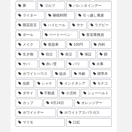
豚
ゴルフ
バレンタインデー
ライター
睡眠時間
引っ越し蕎麦
開花宣言
ハイヒール
サケ
ラグビー
ボール
ベートーベン
客室乗務員
メイク
救急車
100円
内科
生き物
伯父
叔父
保証
鯖
サバ
赤い雪
パリ
火事
ホワイトハウス
徒歩
年齢
標準木
化粧
シャケ
インドネシア
モナコ
ダサイ
不動産
小児科
シューベルト
カップ
4月14日
オレンジデー
ホワイトデー
ホワイトアスパラガス
マリモ
口紅