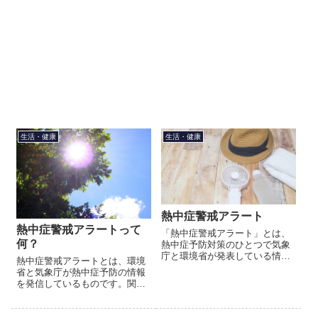
生活・健康
生活・健康
熱中症警戒アラート
熱中症警戒アラートって
「熱中症警戒アラート」とは、
何？
熱中症予防対策のひとつで気象
庁と環境省が発表している情報
熱中症警戒アラートとは、環境
です。2020年7月に関東甲信地
省と気象庁が熱中症予防の情報
方で実施されましたが、2021年
を発信しているものです。関東
4月28日から全国を対象に運用
甲信1都8県に先行実施し、期間
開始しました。「熱中症...
は2020年7月1日から10月28日。
2021年から全国で実施する予定