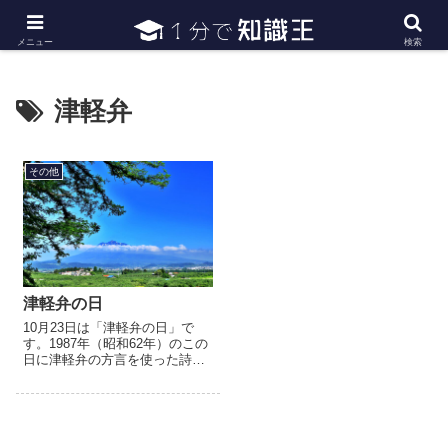
日常で必要な常識・知識や雑学・豆知識を幅広く紹介
メニュー
検索
津軽弁
その他
津軽弁の日
10月23日は「津軽弁の日」で
す。1987年（昭和62年）のこの
日に津軽弁の方言を使った詩
人・高木恭造が84歳で亡くなり
ました。命日を、津軽弁で賑わ
そうと「津軽弁の日やるべし
会」が翌年1988年（昭和...