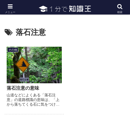
日常で必要な常識・知識や雑学・豆知識を幅広く紹介
メニュー
検索
落石注意
その他
落石注意の意味
山道などによくある「落石注
意」の道路標識の意味は、「上
から落ちてくる石に気をつけま
しょう」という意味だけではあ
りません。「落ちている石に注
意してください」という意味も
含まれた標識なのです。実際に
道路に...