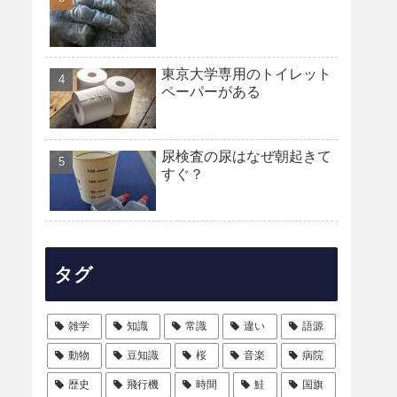
東京大学専用のトイレット
ペーパーがある
尿検査の尿はなぜ朝起きて
すぐ？
タグ
雑学
知識
常識
違い
語源
動物
豆知識
桜
音楽
病院
歴史
飛行機
時間
鮭
国旗