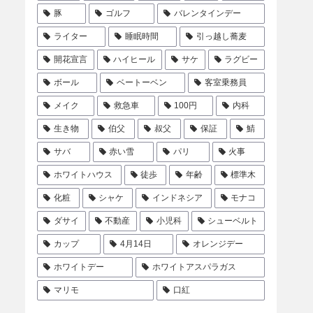
豚
ゴルフ
バレンタインデー
ライター
睡眠時間
引っ越し蕎麦
開花宣言
ハイヒール
サケ
ラグビー
ボール
ベートーベン
客室乗務員
メイク
救急車
100円
内科
生き物
伯父
叔父
保証
鯖
サバ
赤い雪
パリ
火事
ホワイトハウス
徒歩
年齢
標準木
化粧
シャケ
インドネシア
モナコ
ダサイ
不動産
小児科
シューベルト
カップ
4月14日
オレンジデー
ホワイトデー
ホワイトアスパラガス
マリモ
口紅