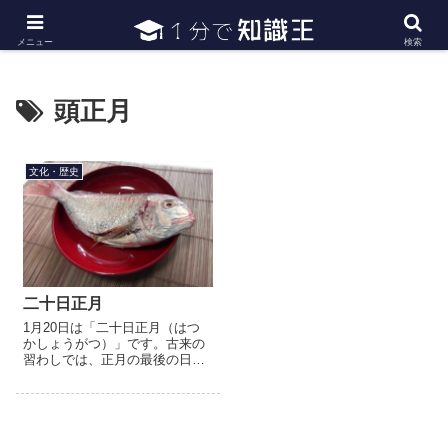
日常で必要な常識・知識や雑学・豆知識を幅広く紹介
メニュー
検索
頭正月
文化・歴史
二十日正月
1月20日は「二十日正月（はつ
かしょうがつ）」です。古来の
習わしでは、正月の最後の日、
正月の祝い納めの日になりま
す。一年の汚れを落として年神
さまを迎える準備をはじめる
「正月事始め」が12月13日にあ
り...