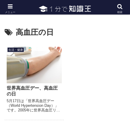
日常で必要な常識・知識や雑学・豆知識を幅広く紹介
メニュー
検索
高血圧の日
生活・健康
世界高血圧デー、高血圧
の日
5月17日は「世界高血圧デー
（World Hypertension Day）」
です。2005年に世界高血圧リー
グ（The World Hypertension
League、WHL）が高血圧への自
覚を...