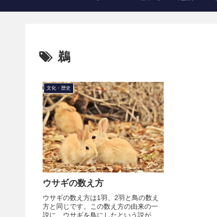
鵜
文化・歴史
ウサギの数え方
ウサギの数え方は1羽、2羽と鳥の数え
方と同じです。この数え方の由来の一
説に、ウサギを鳥にしたという説があ