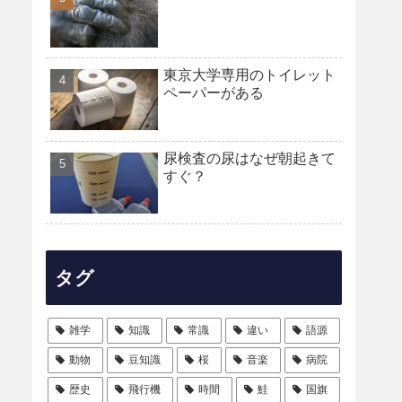
東京大学専用のトイレット
ペーパーがある
尿検査の尿はなぜ朝起きて
すぐ？
タグ
雑学
知識
常識
違い
語源
動物
豆知識
桜
音楽
病院
歴史
飛行機
時間
鮭
国旗