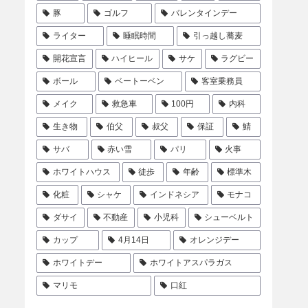
豚
ゴルフ
バレンタインデー
ライター
睡眠時間
引っ越し蕎麦
開花宣言
ハイヒール
サケ
ラグビー
ボール
ベートーベン
客室乗務員
メイク
救急車
100円
内科
生き物
伯父
叔父
保証
鯖
サバ
赤い雪
パリ
火事
ホワイトハウス
徒歩
年齢
標準木
化粧
シャケ
インドネシア
モナコ
ダサイ
不動産
小児科
シューベルト
カップ
4月14日
オレンジデー
ホワイトデー
ホワイトアスパラガス
マリモ
口紅