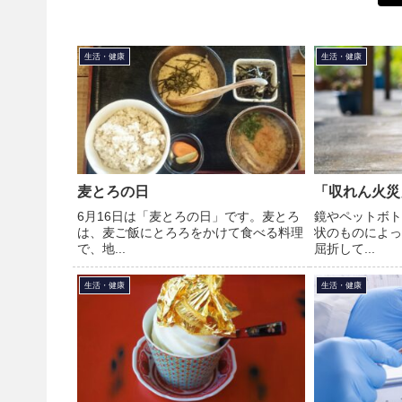
生活・健康
生活・健康
麦とろの日
「収れん火災
6月16日は「麦とろの日」です。麦とろ
鏡やペットボト
は、麦ご飯にとろろをかけて食べる料理
状のものによっ
で、地...
屈折して...
生活・健康
生活・健康