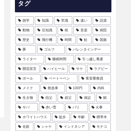
タグ
雑学
知識
常識
違い
語源
動物
豆知識
桜
音楽
病院
歴史
飛行機
時間
鮭
国旗
豚
ゴルフ
バレンタインデー
ライター
睡眠時間
引っ越し蕎麦
開花宣言
ハイヒール
サケ
ラグビー
ボール
ベートーベン
客室乗務員
メイク
救急車
100円
内科
生き物
伯父
叔父
保証
鯖
サバ
赤い雪
パリ
火事
ホワイトハウス
徒歩
年齢
標準木
化粧
シャケ
インドネシア
モナコ