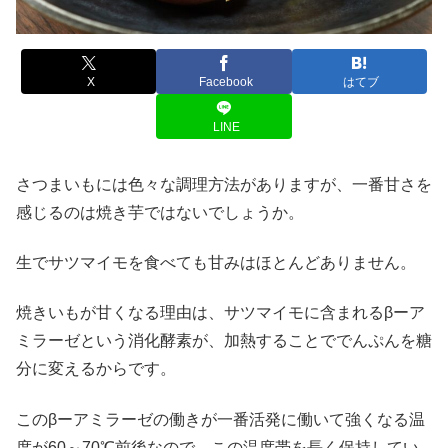
X
Facebook
はてブ
LINE
さつまいもには色々な調理方法がありますが、一番甘さを
感じるのは焼き芋ではないでしょうか。
生でサツマイモを食べても甘みはほとんどありません。
焼きいもが甘くなる理由は、サツマイモに含まれるβーア
ミラーゼという消化酵素が、加熱することででんぷんを糖
分に変えるからです。
このβーアミラーゼの働きが一番活発に働いて強くなる温
度が60～70℃前後なので、この温度帯を長く保持してい