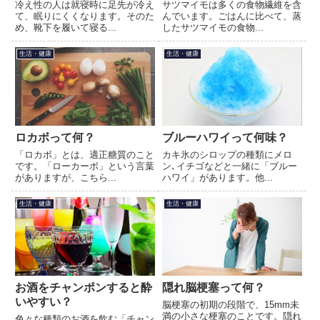
冷え性の人は就寝時に足先が冷え
サツマイモは多くの食物繊維を含
て、眠りにくくなります。そのた
んでいます。ごはんに比べて、蒸
め、靴下を履いて寝る...
したサツマイモの食物...
生活・健康
生活・健康
ロカボって何？
ブルーハワイって何味？
「ロカボ」とは、適正糖質のこと
カキ氷のシロップの種類にメロ
です。「ローカーボ」という言葉
ン､イチゴなどと一緒に「ブルー
がありますが、こちら...
ハワイ」があります。他...
生活・健康
生活・健康
お酒をチャンポンすると酔
隠れ脳梗塞って何？
いやすい？
脳梗塞の初期の段階で、15mm未
満の小さな梗塞のことです。隠れ
色々な種類のお酒を飲む「チャン