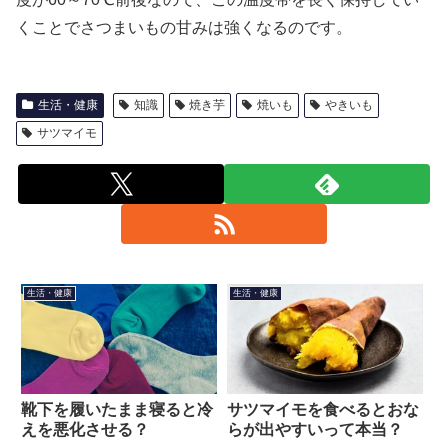
くことでさつまいもの甘みは強くなるのです。
生活・健康
知識
焼き芋
焼いも
やきいも
サツマイモ
生活・健康
生活・健康
靴下を履いたまま寝ると冷
サツマイモを食べるとおな
えを悪化させる？
らが出やすいって本当？