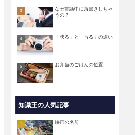
なぜ電話中に落書きしちゃ
うの？
「映る」と「写る」の違い
お弁当のごはんの位置
知識王の人気記事
絵画の名前