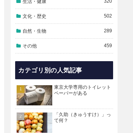
320
生活・健康
502
文化・歴史
289
自然・生物
459
その他
カテゴリ別の人気記事
東京大学専用のトイレット
ペーパーがある
「久助（きゅうすけ）」っ
て何？