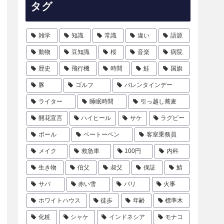
タグ
雑学
知識
常識
違い
語源
動物
豆知識
桜
音楽
病院
歴史
飛行機
時間
鮭
国旗
豚
ゴルフ
バレンタインデー
ライター
睡眠時間
引っ越し蕎麦
開花宣言
ハイヒール
サケ
ラグビー
ボール
ベートーベン
客室乗務員
メイク
救急車
100円
内科
生き物
伯父
叔父
保証
鯖
サバ
赤い雪
パリ
火事
ホワイトハウス
徒歩
年齢
標準木
化粧
シャケ
インドネシア
モナコ