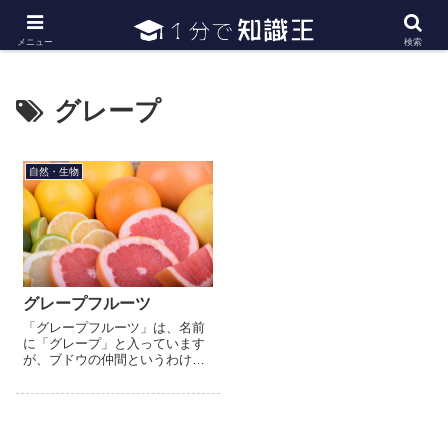
日常で必要な常識・知識や雑学・豆知識を幅広く紹介
メニュー
検索
グレープ
自然・生物
グレープフルーツ
「グレープフルーツ」は、名前
に「グレープ」と入っています
が、ブドウの仲間というわけで
はありません。グレープフルー
ツが木に生る時に、ブドウの房
のように1本の枝に複数の実がか
たまって実ることから、グレー
プ...