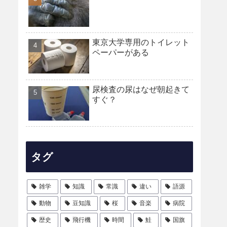
東京大学専用のトイレット
ペーパーがある
尿検査の尿はなぜ朝起きて
すぐ？
タグ
雑学
知識
常識
違い
語源
動物
豆知識
桜
音楽
病院
歴史
飛行機
時間
鮭
国旗