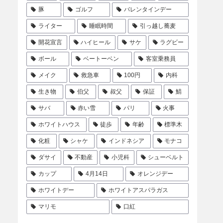
豚
ゴルフ
バレンタインデー
ライター
睡眠時間
引っ越し蕎麦
開花宣言
ハイヒール
サケ
ラグビー
ボール
ベートーベン
客室乗務員
メイク
救急車
100円
内科
生き物
伯父
叔父
保証
鯖
サバ
赤い雪
パリ
火事
ホワイトハウス
徒歩
年齢
標準木
化粧
シャケ
インドネシア
モナコ
ダサイ
不動産
小児科
シューベルト
カップ
4月14日
オレンジデー
ホワイトデー
ホワイトアスパラガス
マリモ
口紅