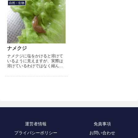
入るというものです。医学が発
撲を取って力士が擦り傷をした
自然・生物
達していなかった昔、原因が分
ときの傷口の殺菌の意味という
から...
説...
ナメクジ
ナメクジに塩をかけると溶けて
いるように見えますが、実際は
溶けているわけではなく縮んで
いるのです。塩をかけられる
と、ナメクジが縮んで固く小さ
くなるのは塩の浸透圧によるも
のです。体の約90％が水分で出
来て...
運営者情報
免責事項
プライバシーポリシー
お問い合わせ