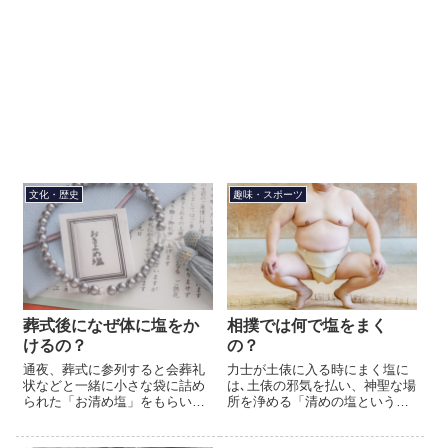
文化・歴史
趣味・スポーツ
葬式後になぜ体に塩をか
相撲では何で塩をまく
けるの？
の？
通夜、葬式に参列すると会葬礼
力士が土俵に入る時にまく塩に
状などと一緒に小さな袋に詰め
は､土俵の邪気を払い、神聖な場
られた「お清め塩」をもらいま
所を浄める「清めの塩という意
す。帰宅後、玄関に入る前に体
味があります。力士が怪我をし
に塩をかけて、清めてから家に
ないように神に祈り、また、相