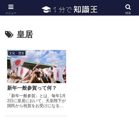
日常で必要な常識・知識や雑学・豆知識を幅広く紹介
メニュー
検索
皇居
文化・歴史
新年一般参賀って何？
「新年一般参賀」とは、毎年1月
2日に皇居において、天皇陛下が
国民から祝賀をお受けになる行
事です。天皇皇后両陛下ほか皇
族の方々が、皇居宮殿のバルコ
ニーで参賀者からの参賀に応
え、お言葉を述べられます。こ
の...