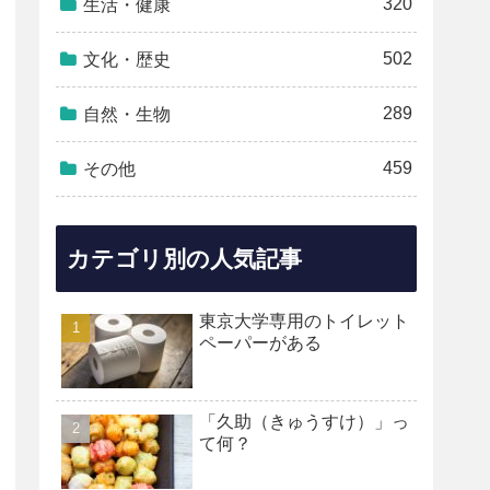
320
生活・健康
502
文化・歴史
289
自然・生物
459
その他
カテゴリ別の人気記事
東京大学専用のトイレット
ペーパーがある
「久助（きゅうすけ）」っ
て何？