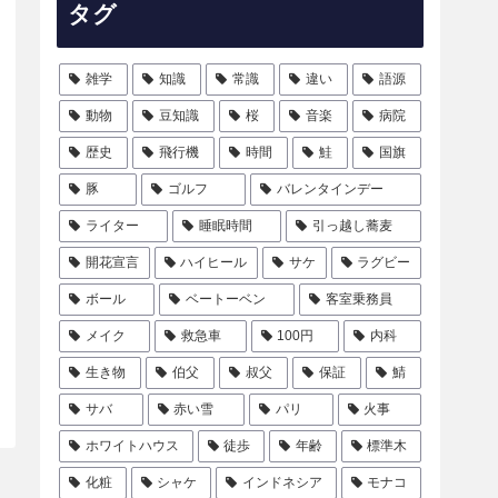
タグ
雑学
知識
常識
違い
語源
動物
豆知識
桜
音楽
病院
歴史
飛行機
時間
鮭
国旗
豚
ゴルフ
バレンタインデー
ライター
睡眠時間
引っ越し蕎麦
開花宣言
ハイヒール
サケ
ラグビー
ボール
ベートーベン
客室乗務員
メイク
救急車
100円
内科
生き物
伯父
叔父
保証
鯖
サバ
赤い雪
パリ
火事
ホワイトハウス
徒歩
年齢
標準木
化粧
シャケ
インドネシア
モナコ