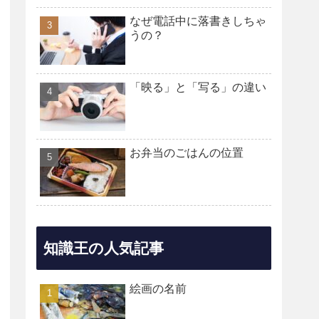
なぜ電話中に落書きしちゃ
うの？
「映る」と「写る」の違い
お弁当のごはんの位置
知識王の人気記事
絵画の名前