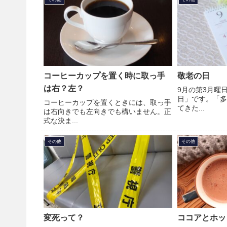
コーヒーカップを置く時に取っ手
敬老の日
は右？左？
9月の第3月曜
日」です。「多
コーヒーカップを置くときには、取っ手
てきた...
は右向きでも左向きでも構いません。正
式な決ま...
その他
その他
変死って？
ココアとホッ