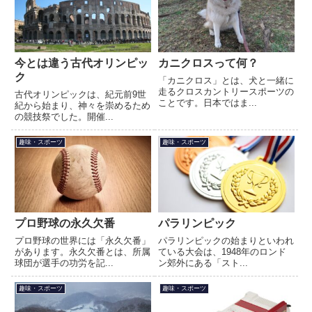
今とは違う古代オリンピッ
カニクロスって何？
ク
「カニクロス」とは、犬と一緒に
走るクロスカントリースポーツの
古代オリンピックは、紀元前9世
ことです。日本ではま...
紀から始まり、神々を崇めるため
の競技祭でした。開催...
趣味・スポーツ
趣味・スポーツ
プロ野球の永久欠番
パラリンピック
プロ野球の世界には「永久欠番」
パラリンピックの始まりといわれ
があります。永久欠番とは、所属
ている大会は、1948年のロンド
球団が選手の功労を記...
ン郊外にある「スト...
趣味・スポーツ
趣味・スポーツ