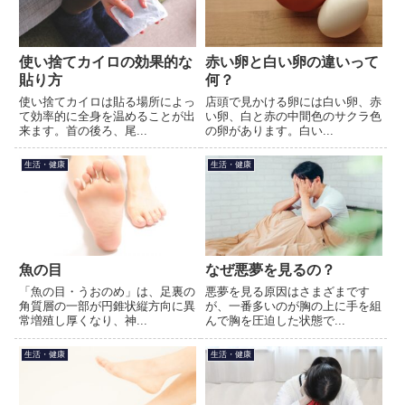
使い捨てカイロの効果的な
赤い卵と白い卵の違いって
貼り方
何？
使い捨てカイロは貼る場所によっ
店頭で見かける卵には白い卵、赤
て効率的に全身を温めることが出
い卵、白と赤の中間色のサクラ色
来ます。首の後ろ、尾...
の卵があります。白い...
生活・健康
生活・健康
魚の目
なぜ悪夢を見るの？
「魚の目・うおのめ」は、足裏の
悪夢を見る原因はさまざまです
角質層の一部が円錐状縦方向に異
が、一番多いのが胸の上に手を組
常増殖し厚くなり、神...
んで胸を圧迫した状態で...
生活・健康
生活・健康