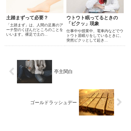
土踏まずって必要？
ウトウト眠ってるときの
「ビクッ」現象
「土踏まず」は、人間の足裏のア
ーチ型のくぼんだところのことを
仕事中や授業中、電車内などでウ
いいます。裸足で土の...
トウト居眠りをしているときに、
突然ビクッとして起き...
亭主関白
ゴールドラッシュデー