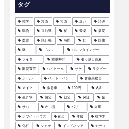
タグ
雑学
知識
常識
違い
語源
動物
豆知識
桜
音楽
病院
歴史
飛行機
時間
鮭
国旗
豚
ゴルフ
バレンタインデー
ライター
睡眠時間
引っ越し蕎麦
開花宣言
ハイヒール
サケ
ラグビー
ボール
ベートーベン
客室乗務員
メイク
救急車
100円
内科
生き物
伯父
叔父
保証
鯖
サバ
赤い雪
パリ
火事
ホワイトハウス
徒歩
年齢
標準木
化粧
シャケ
インドネシア
モナコ