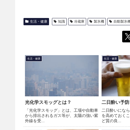
生活・健康
知識
冷蔵庫
製氷機
自動製氷
生活・健康
生活・健康
光化学スモッグとは？
二日酔い予防
「光化学スモッグ」とは、工場や自動車
二日酔いになら
から排出されるガス等が、太陽の強い紫
を高めておくこ
外線を受...
ど質の良...