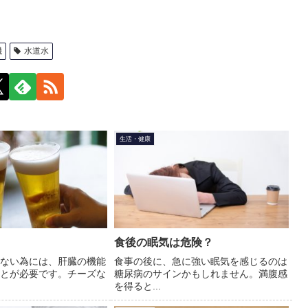
機
水道水
生活・健康
食後の眠気は危険？
ない為には、肝臓の機能
食事の後に、急に強い眠気を感じるのは
とが必要です。チーズな
糖尿病のサインかもしれません。満腹感
を得ると...