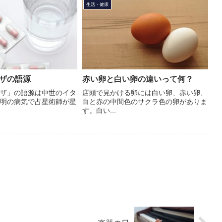
生活・健康
ザの語源
赤い卵と白い卵の違いって何？
ザ」の語源は中世のイタ
店頭で見かける卵には白い卵、赤い卵、
明の病気で占星術師が星
白と赤の中間色のサクラ色の卵がありま
す。白い...