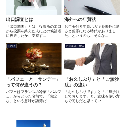
出口調査とは
海外への年賀状
「出口調査」とは、投票所の出口
お年玉付き年賀ハガキを海外に送
から投票を終えた人にどの候補者
ると犯罪になる時代がありまし
に投票したか、支持す...
た。というのも、そんな...
その他
ビジネス・経済
「パフェ」と「サンデー」
「お久しぶり」と「ご無沙
って何が違うの？
汰」の違い
パフェはフランスの冷菓「パルフ
「お久しぶりです」と「ご無沙汰
ェ」からとった名前で、「完全
しております」と、意味も使い方
な」という意味が語源だ...
もで同じだと思ってい...