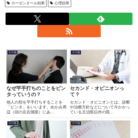
ローゼンタール効果
心理効果
その他
その他
なぜ平手打ちのことをビン
セカンド・オピニオンっ
タっていうの？
て？
他人の頬を平手打ちすることを
セカンド・オピニオンとは、診断
「ビンタ」をいいます。めかみ周
や治療方針などについて今かかっ
辺（頭の左右側面）にあ...
ている主治医以外の医...
その他
その他