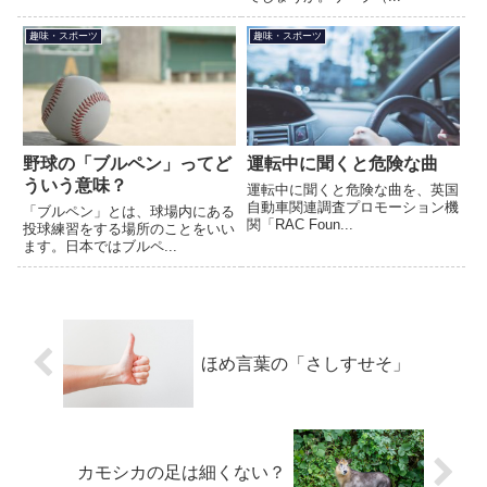
趣味・スポーツ
趣味・スポーツ
野球の「ブルペン」ってど
運転中に聞くと危険な曲
ういう意味？
運転中に聞くと危険な曲を、英国
自動車関連調査プロモーション機
「ブルペン」とは、球場内にある
関「RAC Foun...
投球練習をする場所のことをいい
ます。日本ではブルペ...
ほめ言葉の「さしすせそ」
カモシカの足は細くない？