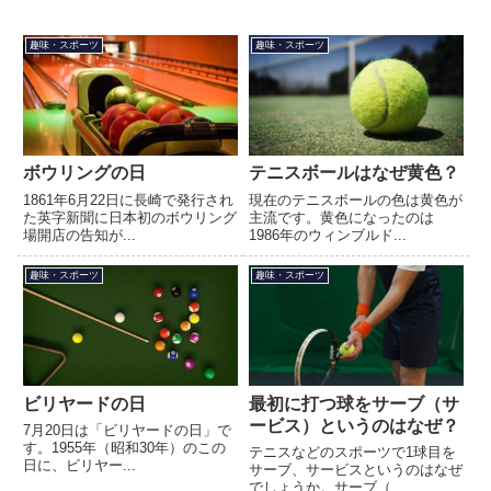
趣味・スポーツ
趣味・スポーツ
ボウリングの日
テニスボールはなぜ黄色？
1861年6月22日に長崎で発行され
現在のテニスボールの色は黄色が
た英字新聞に日本初のボウリング
主流です。黄色になったのは
場開店の告知が...
1986年のウィンブルド...
趣味・スポーツ
趣味・スポーツ
ビリヤードの日
最初に打つ球をサーブ（サ
ービス）というのはなぜ？
7月20日は「ビリヤードの日」で
す。1955年（昭和30年）のこの
テニスなどのスポーツで1球目を
日に、ビリヤー...
サーブ、サービスというのはなぜ
でしょうか。サーブ（...