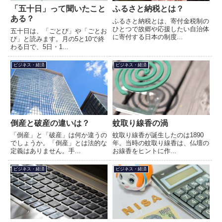
「五十日」って聞いたこと
ふるさと納税とは？
ある？
ふるさと納税とは、寄付金税制の
ひとつで故郷や応援したい自治体
五十日は、「ごとび」や「ごとお
に寄付する日本の制度...
び」と読みます。月の5と10で終
わる日で、5日・1...
ビジネス・経済
ビジネス・経済
倒産と破産の違いは？
蚊取り線香の渦
「倒産」と「破産」は何か違うの
蚊取り線香が誕生したのは1890
でしょうか。「倒産」とは法的な
年。当時の蚊取り線香は、仏壇の
定義はありません。手...
お線香をヒントに作...
ビジネス・経済
ビジネス・経済