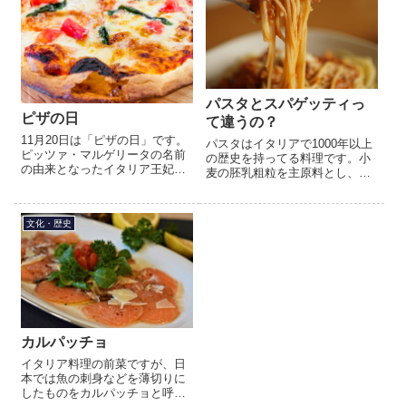
パスタとスパゲッティっ
ピザの日
て違うの？
11月20日は「ピザの日」です。
パスタはイタリアで1000年以上
ピッツァ・マルゲリータの名前
の歴史を持ってる料理です。小
の由来となったイタリア王妃マ
麦の胚乳粗粒を主原料とし、硬
ルゲリータ・ディ・サヴォイア
質小麦のファリナを配合した小
＝ジェノヴァ（ウンベルト1世の
麦粉生地及びその生地を用いて
妻）の誕生日からこの日に制定
作ったイタリアの麺類の総称が
文化・歴史
されました。1889年にナ...
パスタです。そのパスタの一
種...
カルパッチョ
イタリア料理の前菜ですが、日
本では魚の刺身などを薄切りに
したものをカルパッチョと呼ぶ