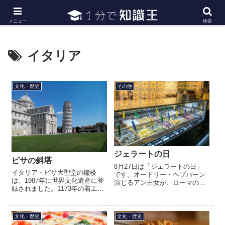
日常で必要な常識・知識や雑学・豆知識を幅広く紹介
メニュー
検索
イタリア
文化・歴史
その他
ジェラートの日
ピサの斜塔
8月27日は「ジェラートの日」
イタリア・ピサ大聖堂の鐘楼
です。オードリー・ヘプバーン
は、1987年に世界文化遺産に登
演じるアン王女が、ローマのス
録されました。1173年の着工時
ペイン広場の階段でジェラート
には垂直でしたが、3階まで作る
を頬張るシーンが話題になり、
と傾き始め、設計図を変更し、
世界中を魅了した映画「ローマ
工事も中断・再開を繰り返し
の休日」が1953年（昭和28...
文化・歴史
文化・歴史
1350年に完成。177年...