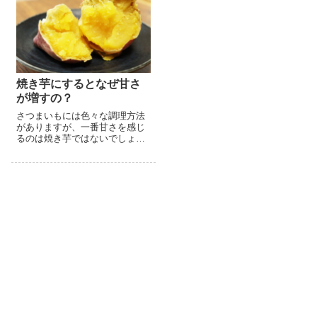
しかし...
焼き芋にするとなぜ甘さ
が増すの？
さつまいもには色々な調理方法
がありますが、一番甘さを感じ
るのは焼き芋ではないでしょう
か。生でサツマイモを食べても
甘みはほとんどありません。焼
きいもが甘くなる理由は、サツ
マイモに含まれるβーアミラーゼ
と...