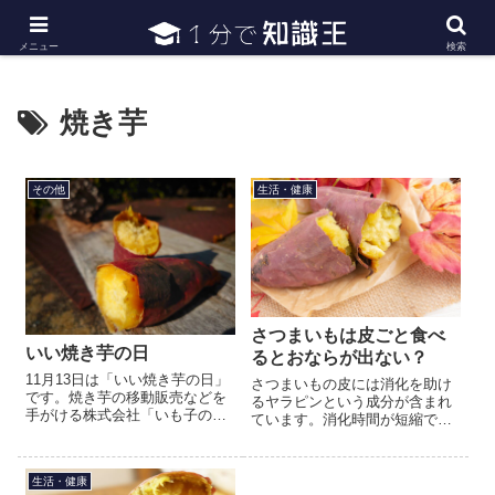
日常で必要な常識・知識や雑学・豆知識を幅広く紹介
メニュー
検索
焼き芋
その他
生活・健康
さつまいもは皮ごと食べ
いい焼き芋の日
るとおならが出ない？
11月13日は「いい焼き芋の日」
さつまいもの皮には消化を助け
です。焼き芋の移動販売などを
るヤラピンという成分が含まれ
手がける株式会社「いも子のや
ています。消化時間が短縮でき
きいも阿佐美や」が制定しまし
て、おならの回数や量が減る可
た。さつまいもを熟成させるこ
能性があるといわれています
とで甘みが増すことから10月13
が、おならが出なくなるという
生活・健康
日の「さつまいもの日」の...
程の効果まではなさそうです。