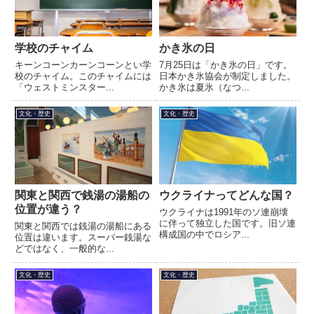
学校のチャイム
かき氷の日
キーンコーンカーンコーンとい学
7月25日は「かき氷の日」です。
校のチャイム。このチャイムには
日本かき氷協会が制定しました。
「ウェストミンスター...
かき氷は夏氷（なつ...
文化・歴史
文化・歴史
関東と関西で銭湯の湯船の
ウクライナってどんな国？
位置が違う？
ウクライナは1991年のソ連崩壊
に伴って独立した国です。旧ソ連
関東と関西では銭湯の湯船にある
構成国の中でロシア...
位置は違います。スーパー銭湯な
どではなく、一般的な...
文化・歴史
文化・歴史