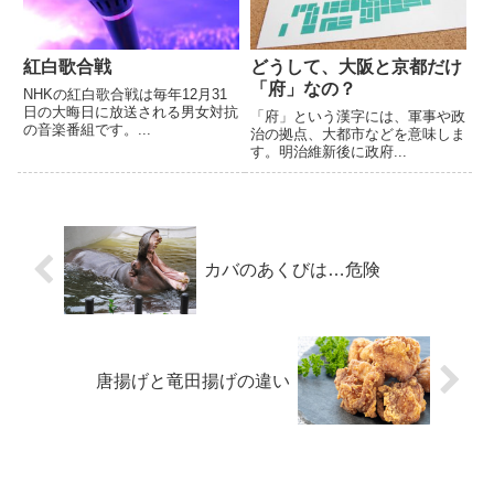
紅白歌合戦
どうして、大阪と京都だけ
「府」なの？
NHKの紅白歌合戦は毎年12月31
日の大晦日に放送される男女対抗
「府」という漢字には、軍事や政
の音楽番組です。...
治の拠点、大都市などを意味しま
す。明治維新後に政府...
カバのあくびは…危険
唐揚げと竜田揚げの違い