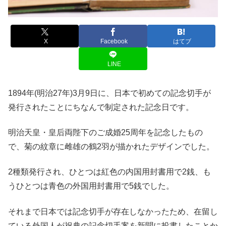
X
Facebook
はてブ
LINE
1894年(明治27年)3月9日に、日本で初めての記念切手が
発行されたことにちなんで制定された記念日です。
明治天皇・皇后両陛下のご成婚25周年を記念したもの
で、菊の紋章に雌雄の鶴2羽が描かれたデザインでした。
2種類発行され、ひとつは紅色の内国用封書用で2銭、も
うひとつは青色の外国用封書用で5銭でした。
それまで日本では記念切手が存在しなかったため、在留し
ている外国人が祝典の記念切手案を新聞に投書したことか