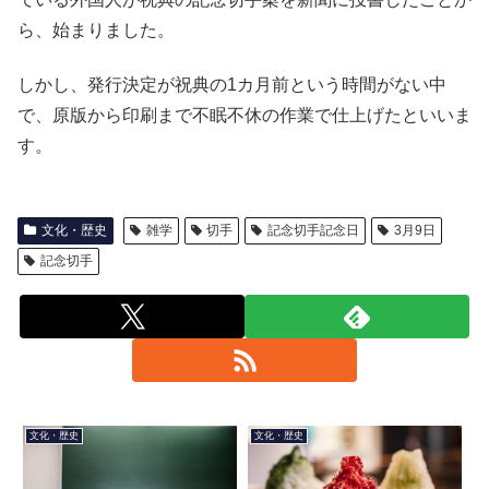
ら、始まりました。
しかし、発行決定が祝典の1カ月前という時間がない中
で、原版から印刷まで不眠不休の作業で仕上げたといいま
す。
文化・歴史
雑学
切手
記念切手記念日
3月9日
記念切手
文化・歴史
文化・歴史