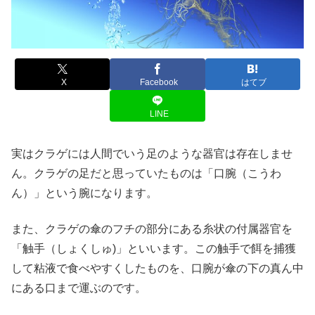
X
Facebook
はてブ
LINE
実はクラゲには人間でいう足のような器官は存在しませ
ん。クラゲの足だと思っていたものは「口腕（こうわ
ん）」という腕になります。
また、クラゲの傘のフチの部分にある糸状の付属器官を
「触手（しょくしゅ)」といいます。この触手で餌を捕獲
して粘液で食べやすくしたものを、口腕が傘の下の真ん中
にある口まで運ぶのです。