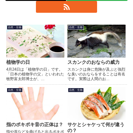
自然・生物
自然・生物
植物学の日
スカンクのおならの威力
4月24日は「植物学の日」です。
スカンクは身に危険が及ぶと強烈
「日本の植物学の父」といわれた
な臭いのおならをすることは有名
牧野富太郎博士が、...
です。実際は人間のお...
自然・生物
自然・生物
指のポキポキ音の正体は？
サケとシャケって何が違う
の？
指や首などを曲げると出るポキポ