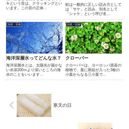
キという音は、クラッキングとい
鮭は一般的に正しい読み方として
います。この音の正体...
は「サケ」と読み、別名として
「シャケ」という呼び名...
自然・生物
自然・生物
海洋深層水ってどんな水？
クローバー
海洋深層水とは、太陽光が届かな
クローバーは、ヨーロッパ原産の
い水深200ｍより深いところの海
植物で、葉に斑紋が入った3枚の
水のことをいいます...
小葉からなる三小葉で...
寒天の日