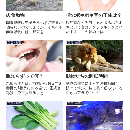
肉食動物
指のポキポキ音の正体は？
肉食動物は野菜を食べずに栄養が
指や首などを曲げると出るポキポ
偏らないのでしょうか。そもそも
キという音は、クラッキングとい
肉食動物には、野菜を...
います。この音の正体...
自然・生物
自然・生物
親知らずって何？
動物たちの睡眠時間
親知らずとは、前歯から数えて8
動物の種類によって睡眠時間も
番目の1番奥にある歯で、正式名
様々ですが、特に長く眠っている
称は「第三大臼歯」と...
のがコアラで20～22...
自然・生物
自然・生物