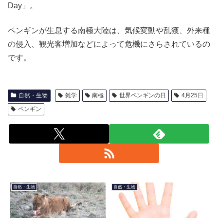
Day」。
ペンギンが生息する南極大陸は、気候変動や乱獲、外来種
の侵入、観光客増加などによって危機にさらされているの
です。
自然・生物
雑学
南極
世界ペンギンの日
4月25日
ペンギン
自然・生物
自然・生物