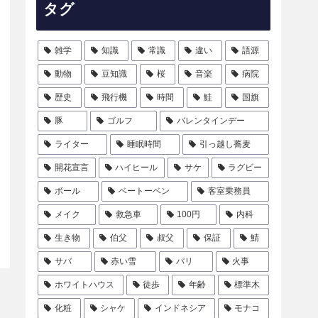
タグ
雑学
知識
常識
違い
語源
動物
豆知識
桜
音楽
病院
歴史
飛行機
時間
鮭
国旗
豚
ゴルフ
バレンタインデー
ライター
睡眠時間
引っ越し蕎麦
開花宣言
ハイヒール
サケ
ラグビー
ボール
ベートーベン
客室乗務員
メイク
救急車
100円
内科
生き物
伯父
叔父
保証
鯖
サバ
赤い雪
パリ
火事
ホワイトハウス
徒歩
年齢
標準木
化粧
シャケ
インドネシア
モナコ