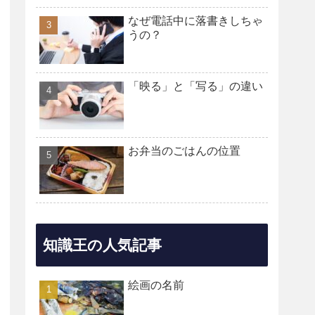
なぜ電話中に落書きしちゃ
うの？
「映る」と「写る」の違い
お弁当のごはんの位置
知識王の人気記事
絵画の名前