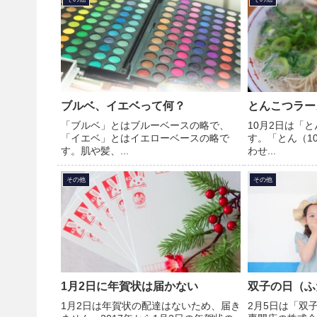
ブルベ、イエベって何？
とんこつラー
「ブルベ」とはブルーベースの略で、
10月2日は「
「イエベ」とはイエローベースの略で
す。「とん（1
す。肌や髪、...
わせ...
その他
その他
1月2日に年賀状は届かない
双子の日（ふ
1月2日は年賀状の配達はないため、届き
2月5日は「双