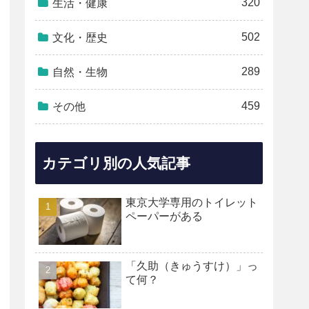
320
生活・健康
502
文化・歴史
289
自然・生物
459
その他
カテゴリ別の人気記事
東京大学専用のトイレット
ペーパーがある
「久助（きゅうすけ）」っ
て何？