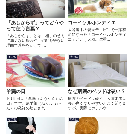
「あしからず」ってどうや
コーイケルホンディエ
って使う言葉？
大谷選手の愛犬デコピンで一躍有
名になった「コーイケルホンディ
「あしからず」とは、相手の意向
エ」という犬種。体重...
に添えない場合や、やむを得ない
理由で迷惑をかけてし...
その他
その他
羊羹の日
なぜ病院のベッドは硬い？
10月8日は「羊羹（ようかん）の
病院のベッドは硬く、入院患者は
日」です。練羊羹（ねりようか
腰が痛くなりやすいとよく聞きま
ん）の発祥の地とされ...
すが、実際にホテルや...
その他
その他