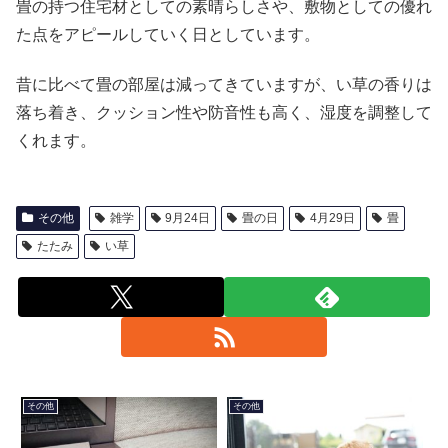
畳の持つ住宅材としての素晴らしさや、敷物としての優れ
た点をアピールしていく日としています。
昔に比べて畳の部屋は減ってきていますが、い草の香りは
落ち着き、クッション性や防音性も高く、湿度を調整して
くれます。
その他
雑学
9月24日
畳の日
4月29日
畳
たたみ
い草
その他
その他