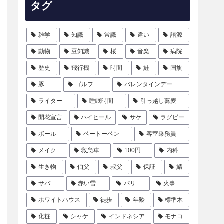
タグ
雑学
知識
常識
違い
語源
動物
豆知識
桜
音楽
病院
歴史
飛行機
時間
鮭
国旗
豚
ゴルフ
バレンタインデー
ライター
睡眠時間
引っ越し蕎麦
開花宣言
ハイヒール
サケ
ラグビー
ボール
ベートーベン
客室乗務員
メイク
救急車
100円
内科
生き物
伯父
叔父
保証
鯖
サバ
赤い雪
パリ
火事
ホワイトハウス
徒歩
年齢
標準木
化粧
シャケ
インドネシア
モナコ