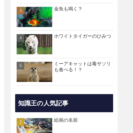
金魚も鳴く？
ホワイトタイガーのひみつ
ミーアキャットは毒サソリ
も食べる！？
知識王の人気記事
絵画の名前