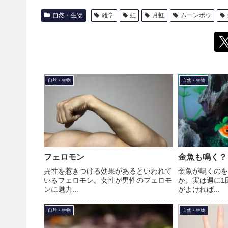
自然・生物
雑学
虹
月虹
ムーンボウ
自然・生物
自然・生物
フェロモン
金魚も鳴く？
異性を惹きつける効果があるといわれて
金魚が鳴くのを
いるフェロモン。女性が男性のフェロモ
か。実は週に1
ンに魅力...
がよければ...
自然・生物
自然・生物