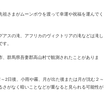
先祖さまがムーンボウを渡って幸運や祝福を運んでく
グアスの滝、アフリカのヴィクトリアの滝などは滝し
です。
市、群馬県吾妻郡高山村で観測されたことがありま
前～2日後、小雨や霧、月が出た後または月が沈む２～
るさがなく暗いことなどが重なると見られる可能性が