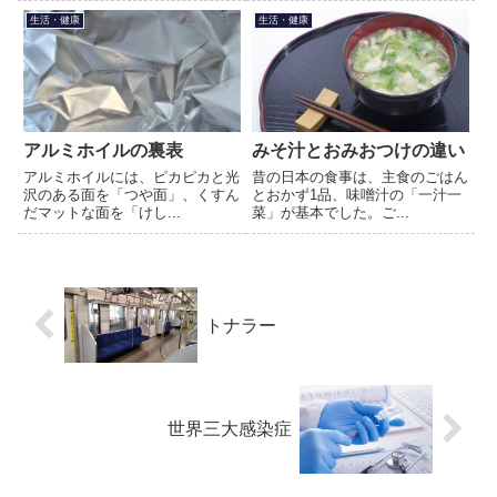
生活・健康
生活・健康
アルミホイルの裏表
みそ汁とおみおつけの違い
アルミホイルには、ピカピカと光
昔の日本の食事は、主食のごはん
沢のある面を「つや面」、くすん
とおかず1品、味噌汁の「一汁一
だマットな面を「けし...
菜」が基本でした。ご...
トナラー
世界三大感染症