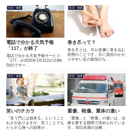
生活・健康
生活・健康
電話で分かる天気予報
巻き爪って？
「117」が終了
巻き爪とは、爪が皮膚に巻き込む
状態のことです。主に負担のかか
電話で分かる天気予報サービス
りやすい足の親指がな...
「177」が2025年3月31日の23時
59分でサー...
生活・健康
生活・健康
笑いのチカラ
重傷、軽傷、重体の違い
「笑う門には福来る」ということ
「重傷」と「軽傷」の違いは、治
わざがありますが、笑うことでも
療を要する期間で決められていま
たらす心身への効果が...
す。30日未満の治療...