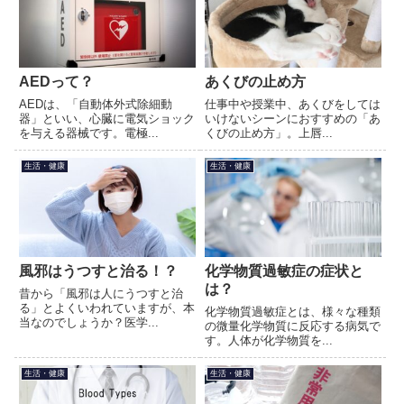
AEDって？
あくびの止め方
AEDは、「自動体外式除細動
仕事中や授業中、あくびをしては
器」といい、心臓に電気ショック
いけないシーンにおすすめの「あ
を与える器械です。電極...
くびの止め方」。上唇...
生活・健康
生活・健康
風邪はうつすと治る！？
化学物質過敏症の症状と
は？
昔から「風邪は人にうつすと治
る」とよくいわれていますが、本
化学物質過敏症とは、様々な種類
当なのでしょうか？医学...
の微量化学物質に反応する病気で
す。人体が化学物質を...
生活・健康
生活・健康