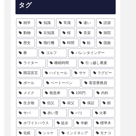
タグ
雑学
知識
常識
違い
語源
動物
豆知識
桜
音楽
病院
歴史
飛行機
時間
鮭
国旗
豚
ゴルフ
バレンタインデー
ライター
睡眠時間
引っ越し蕎麦
開花宣言
ハイヒール
サケ
ラグビー
ボール
ベートーベン
客室乗務員
メイク
救急車
100円
内科
生き物
伯父
叔父
保証
鯖
サバ
赤い雪
パリ
火事
ホワイトハウス
徒歩
年齢
標準木
化粧
シャケ
インドネシア
モナコ