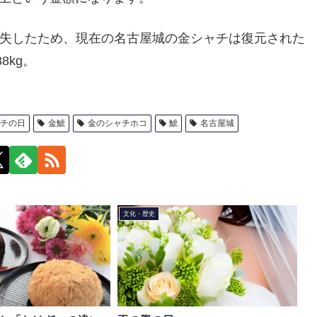
り焼失したため、現在の名古屋城の金シャチは復元された
kg。
チの日
金鯱
金のシャチホコ
鯱
名古屋城
文化・歴史