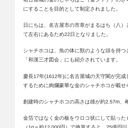
にすることを目的として制定されました。
日にちは、
名古屋市の市章がまるはち（八）
て左右にあるため22日となりました。
シャチホコは、魚の体に獣のような頭を持つ
「和漢三才図会」にも紹介されています。
慶長17年(1612年)に名古屋城の天守閣が
するために絢爛豪華な金のシャチホコが載せ
創建時のシャチホコの高さは雄が約2.57m、雌
金箔ではなく金の板をウロコ状にして貼ったもの
（1g＝約12,000円）で換算すると、25億