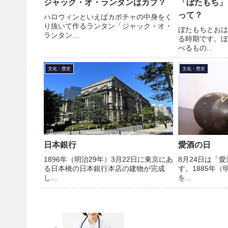
ジャック・オ・ランタンはカブ？
「ぼたもち」
って？
ハロウィンといえばカボチャの中身をく
り抜いて作るランタン「ジャック・オ・
ぼたもちとおは
ランタン...
る時期です。ぼ
べるもの...
文化・歴史
文化・歴史
日本銀行
愛酒の日
1896年（明治29年）3月22日に東京にあ
8月24日は「
る日本橋の日本銀行本店の建物が完成
す。1885年（
し...
を...