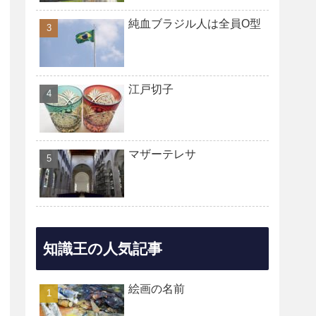
純血ブラジル人は全員O型
江戸切子
マザーテレサ
知識王の人気記事
絵画の名前