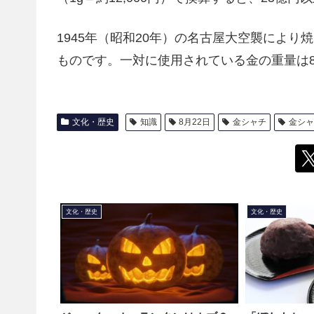
1945年（昭和20年）の名古屋大空襲によ
ものです。一対に使用されている金の重量は88
文化・歴史
知識
8月22日
金シャチ
金シャ
文化・歴史
文化・歴史