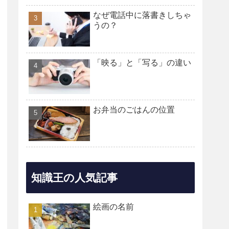
なぜ電話中に落書きしちゃ
うの？
「映る」と「写る」の違い
お弁当のごはんの位置
知識王の人気記事
絵画の名前