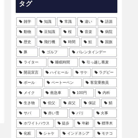
タグ
雑学
知識
常識
違い
語源
動物
豆知識
桜
音楽
病院
歴史
飛行機
時間
鮭
国旗
豚
ゴルフ
バレンタインデー
ライター
睡眠時間
引っ越し蕎麦
開花宣言
ハイヒール
サケ
ラグビー
ボール
ベートーベン
客室乗務員
メイク
救急車
100円
内科
生き物
伯父
叔父
保証
鯖
サバ
赤い雪
パリ
火事
ホワイトハウス
徒歩
年齢
標準木
化粧
シャケ
インドネシア
モナコ