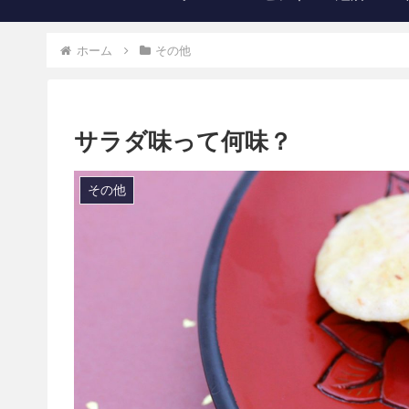
ホーム
その他
サラダ味って何味？
その他