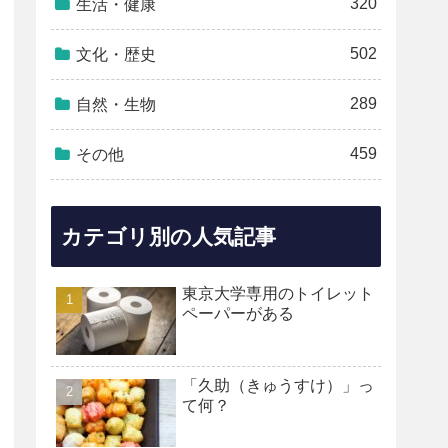
320
生活・健康
502
文化・歴史
289
自然・生物
459
その他
カテゴリ別の人気記事
東京大学専用のトイレット
ペーパーがある
「久助（きゅうすけ）」っ
て何？