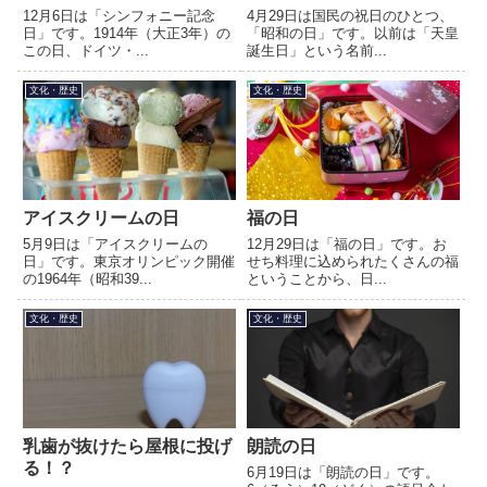
12月6日は「シンフォニー記念
4月29日は国民の祝日のひとつ、
日」です。1914年（大正3年）の
「昭和の日」です。以前は「天皇
この日、ドイツ・...
誕生日」という名前...
文化・歴史
文化・歴史
アイスクリームの日
福の日
5月9日は「アイスクリームの
12月29日は「福の日」です。お
日」です。東京オリンピック開催
せち料理に込められたくさんの福
の1964年（昭和39...
ということから、日...
文化・歴史
文化・歴史
乳歯が抜けたら屋根に投げ
朗読の日
る！？
6月19日は「朗読の日」です。