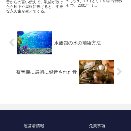
6（ろう）19（どく）の語呂合わ
昔からの言い伝えで、乳歯が抜け
せで、2001年（...
たら床下や屋根に投げると、丈夫
な永久歯が生えてくる...
水族館の水の補給方法
蓄音機に最初に録音された音
運営者情報
免責事項