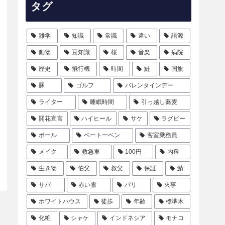
タグ
雑学
知識
常識
違い
語源
動物
豆知識
桜
音楽
病院
歴史
飛行機
時間
鮭
国旗
豚
ゴルフ
バレンタインデー
ライター
睡眠時間
引っ越し蕎麦
開花宣言
ハイヒール
サケ
ラグビー
ボール
ベートーベン
客室乗務員
メイク
救急車
100円
内科
生き物
伯父
叔父
保証
鯖
サバ
赤い雪
パリ
火事
ホワイトハウス
徒歩
年齢
標準木
化粧
シャケ
インドネシア
モナコ