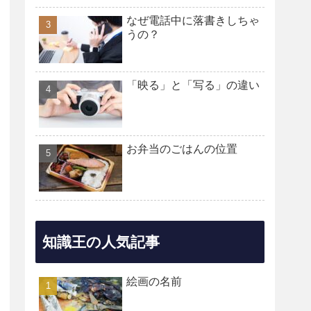
なぜ電話中に落書きしちゃ
うの？
「映る」と「写る」の違い
お弁当のごはんの位置
知識王の人気記事
絵画の名前