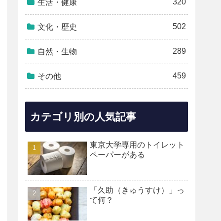
320
生活・健康
502
文化・歴史
289
自然・生物
459
その他
カテゴリ別の人気記事
東京大学専用のトイレット
ペーパーがある
「久助（きゅうすけ）」っ
て何？