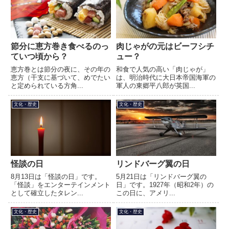
節分に恵方巻き食べるのっ
肉じゃがの元はビーフシチ
ていつ頃から？
ュー？
恵方巻とは節分の夜に、その年の
和食で人気の高い「肉じゃが」
恵方（干支に基づいて、めでたい
は、明治時代に大日本帝国海軍の
と定められている方角...
軍人の東郷平八郎が英国...
文化・歴史
文化・歴史
怪談の日
リンドバーグ翼の日
8月13日は「怪談の日」です。
5月21日は「リンドバーグ翼の
「怪談」をエンターテインメント
日」です。1927年（昭和2年）の
として確立したタレン...
この日に、アメリ...
文化・歴史
文化・歴史