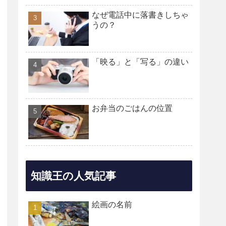
なぜ電話中に落書きしちゃ
うの？
「映る」と「写る」の違い
お弁当のごはんの位置
知識王の人気記事
絵画の名前