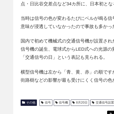
点・日比谷交差点など34カ所に、日本初とな
当時は信号の色が変わるたびにベルが鳴る信
意味が浸透していなかったので事故も多かっ
国内で初めて機械式の交通信号機が設置された
信号機の誕生、電球式からLED式への光源
「交通信号の日」という表記も見られる。
横型信号機は左から「青、黄、赤」の順です
街路樹などの影響が最も受けにくく信号の色
その他
信号
信号機
8月20日
交通信号設置