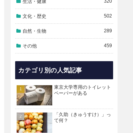
320
生活・健康
502
文化・歴史
289
自然・生物
459
その他
カテゴリ別の人気記事
東京大学専用のトイレット
ペーパーがある
「久助（きゅうすけ）」っ
て何？