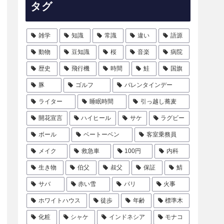
タグ
雑学
知識
常識
違い
語源
動物
豆知識
桜
音楽
病院
歴史
飛行機
時間
鮭
国旗
豚
ゴルフ
バレンタインデー
ライター
睡眠時間
引っ越し蕎麦
開花宣言
ハイヒール
サケ
ラグビー
ボール
ベートーベン
客室乗務員
メイク
救急車
100円
内科
生き物
伯父
叔父
保証
鯖
サバ
赤い雪
パリ
火事
ホワイトハウス
徒歩
年齢
標準木
化粧
シャケ
インドネシア
モナコ