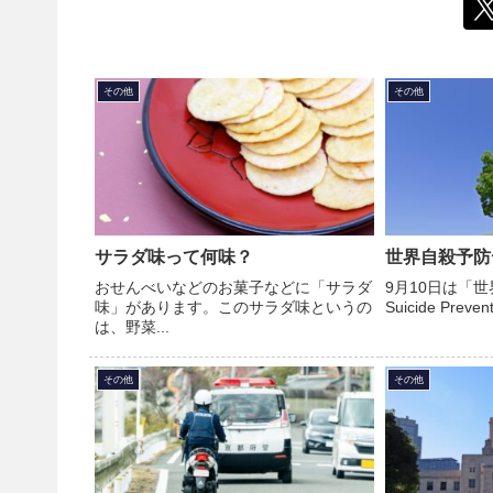
その他
その他
サラダ味って何味？
世界自殺予防
おせんべいなどのお菓子などに「サラダ
9月10日は「世
味」があります。このサラダ味というの
Suicide Prevent
は、野菜...
その他
その他