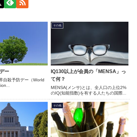
その他
デー
IQ130以上が会員の「MENSA」っ
て何？
界自殺予防デー（World
ion...
MENSA(メンサ)とは、全人口の上位2%
のIQ(知能指数)を有する人たちの国際...
その他