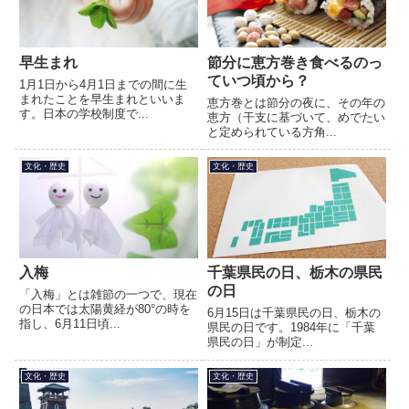
早生まれ
節分に恵方巻き食べるのっ
ていつ頃から？
1月1日から4月1日までの間に生
まれたことを早生まれといいま
恵方巻とは節分の夜に、その年の
す。日本の学校制度で...
恵方（干支に基づいて、めでたい
と定められている方角...
文化・歴史
文化・歴史
入梅
千葉県民の日、栃木の県民
の日
「入梅」とは雑節の一つで、現在
の日本では太陽黄経が80°の時を
6月15日は千葉県民の日、栃木の
指し、6月11日頃...
県民の日です。1984年に「千葉
県民の日」が制定...
文化・歴史
文化・歴史