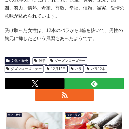
謝、努力、情熱、希望、尊敬、幸福、信頼、誠実、愛情の
意味が込められています。
受け取った女性は、12本のバラから1輪を抜いて、男性の
胸元に挿したという風習もあったようです。
文化・歴史
雑学
ダーズンローズデー
ダズンローズ・デー
12月12日
バラ
バラ12本
文化・歴史
文化・歴史