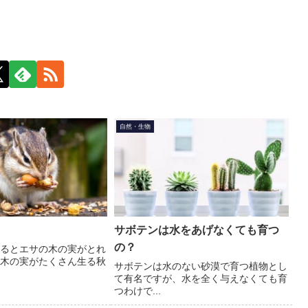
自然・生物
サボテンは水をあげなくても育つ
の？
るとエサの木の実がとれ
木の実がたくさん生る秋
サボテンは水のない砂漠で育つ植物とし
て有名ですが、水を全く与えなくても育
つわけで...