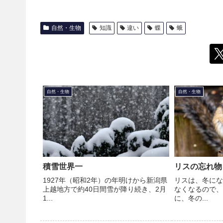
自然・生物
知識
違い
蝶
蛾
自然・生物
自然・生物
積雪世界一
リスの忘れ物
1927年（昭和2年）の年明けから新潟県
リスは、冬にな
上越地方で約40日間雪が降り続き、2月
なくなるので、
1...
に、冬の...