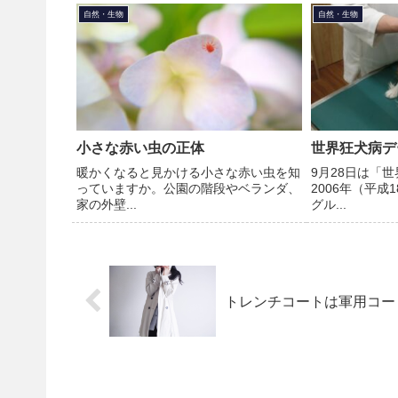
自然・生物
自然・生物
小さな赤い虫の正体
世界狂犬病デ
暖かくなると見かける小さな赤い虫を知
9月28日は「
っていますか。公園の階段やベランダ、
2006年（平成
家の外壁...
グル...
トレンチコートは軍用コー