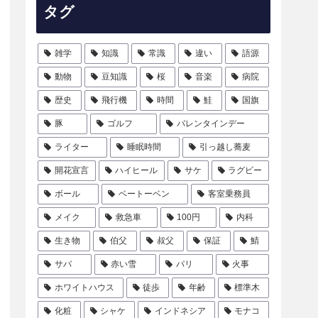
タグ
雑学
知識
常識
違い
語源
動物
豆知識
桜
音楽
病院
歴史
飛行機
時間
鮭
国旗
豚
ゴルフ
バレンタインデー
ライター
睡眠時間
引っ越し蕎麦
開花宣言
ハイヒール
サケ
ラグビー
ボール
ベートーベン
客室乗務員
メイク
救急車
100円
内科
生き物
伯父
叔父
保証
鯖
サバ
赤い雪
パリ
火事
ホワイトハウス
徒歩
年齢
標準木
化粧
シャケ
インドネシア
モナコ