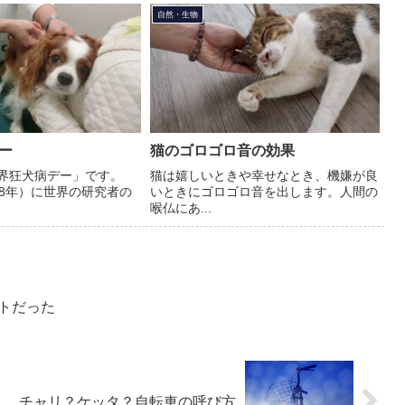
自然・生物
ー
猫のゴロゴロ音の効果
世界狂犬病デー」です。
猫は嬉しいときや幸せなとき、機嫌が良
18年）に世界の研究者の
いときにゴロゴロ音を出します。人間の
喉仏にあ...
トだった
チャリ？ケッタ？自転車の呼び方