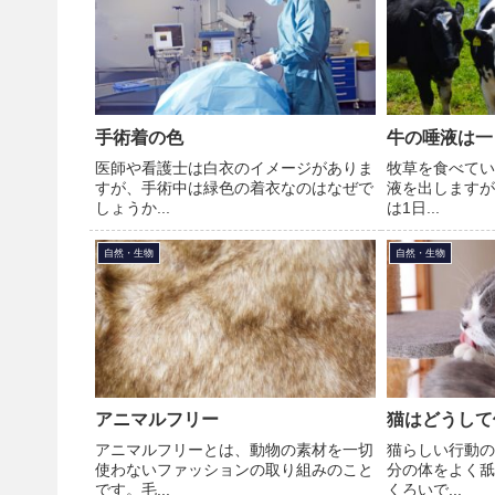
手術着の色
牛の唾液は一日
医師や看護士は白衣のイメージがありま
牧草を食べてい
すが、手術中は緑色の着衣なのはなぜで
液を出しますが
しょうか...
は1日...
自然・生物
自然・生物
アニマルフリー
猫はどうして
アニマルフリーとは、動物の素材を一切
猫らしい行動の
使わないファッションの取り組みのこと
分の体をよく舐
です。毛...
くろいで...