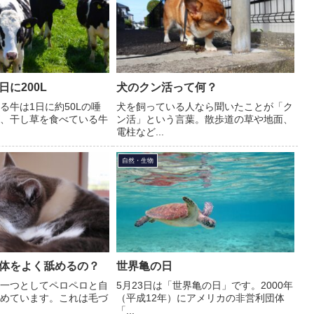
に200L
犬のクン活って何？
る牛は1日に約50Lの唾
犬を飼っている人なら聞いたことが「ク
、干し草を食べている牛
ン活」という言葉。散歩道の草や地面、
電柱など...
自然・生物
体をよく舐めるの？
世界亀の日
一つとしてペロペロと自
5月23日は「世界亀の日」です。2000年
めています。これは毛づ
（平成12年）にアメリカの非営利団体
「...