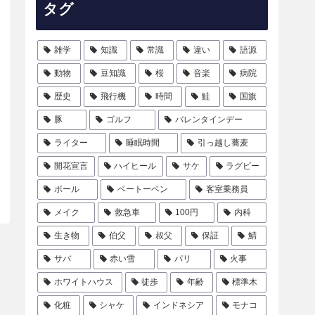
タグ
雑学
知識
常識
違い
語源
動物
豆知識
桜
音楽
病院
歴史
飛行機
時間
鮭
国旗
豚
ゴルフ
バレンタインデー
ライター
睡眠時間
引っ越し蕎麦
開花宣言
ハイヒール
サケ
ラグビー
ボール
ベートーベン
客室乗務員
メイク
救急車
100円
内科
生き物
伯父
叔父
保証
鯖
サバ
赤い雪
パリ
火事
ホワイトハウス
徒歩
年齢
標準木
化粧
シャケ
インドネシア
モナコ