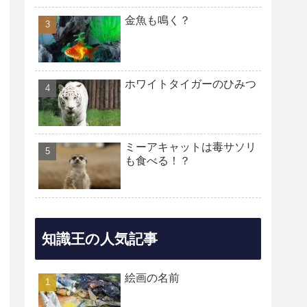
金魚も鳴く？
ホワイトタイガーのひみつ
ミーアキャットは毒サソリ
も食べる！？
知識王の人気記事
絵画の名前