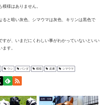
も模様はありません。
なると暗い灰色、シマウマは灰色、キリンは黒色で
。
ですが、いまだにくわしい事がわかっていないといい
います。
ウシ
パンダ
模様
皮膚
シマウマ
自然・生物