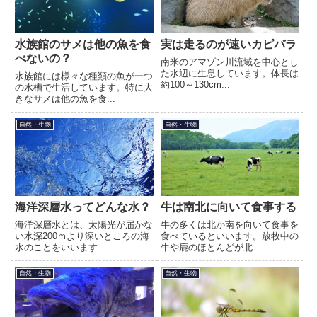
水族館のサメは他の魚を食
実は走るのが速いカピバラ
べないの？
南米のアマゾン川流域を中心とし
た水辺に生息しています。体長は
水族館には様々な種類の魚が一つ
約100～130cm...
の水槽で生活しています。特に大
きなサメは他の魚を食...
自然・生物
自然・生物
海洋深層水ってどんな水？
牛は南北に向いて食事する
海洋深層水とは、太陽光が届かな
牛の多くは北か南を向いて食事を
い水深200ｍより深いところの海
食べているといいます。放牧中の
水のことをいいます...
牛や鹿のほとんどが北...
自然・生物
自然・生物